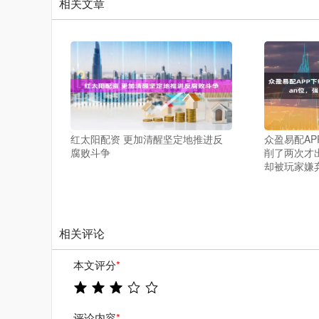
相关文章
红太阳配资 更加清醒坚定地推进反
众盈易配AP
腐败斗争
削了两次才出
却被玩家嫌
相关评论
本文评分
*
评论内容
*