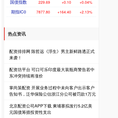
国债指数
229.69
+0.10
+0.04%
期指IC0
7877.80
+164.40
+2.13%
热点资讯
配资排排网 陈哲远《浮生》男主新鲜路透正式
来袭！
配资坊平台 可口可乐印度最大装瓶商警告若中
东冲突持续将涨价
掌尚策配资 开展业务过程中未向客户出示客户
告知书，泛华保险公估浙江分公司被罚款1万元
北京配资公司APP下载 柬埔寨拟发行5.2亿美
元国债筹措投资性支出