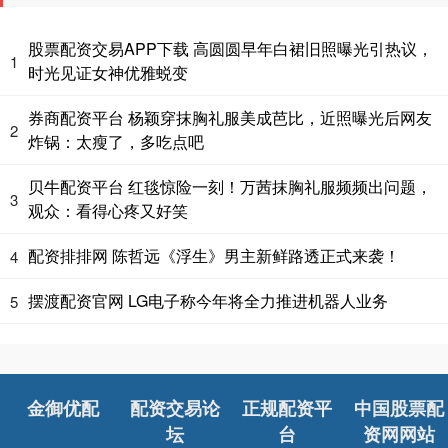
股票配资交易APP下载 高圆圆早年白裙旧照曝光引热议，
1
时光见证女神优雅蜕变
券商配资平台 杨颖穿抹胸礼服美成芭比，近照曝光后网友
2
炸锅：太瘦了，多吃点吧
贝牛配资平台 红毯惊险一刻！万茜抹胸礼服频频出问题，
3
观众：看得心疼又好笑
配资排排网 陈哲远《浮生》男主新鲜路透正式来袭！
4
摆渡配资官网 LG电子称今年将全力推进机器人业务
5
金御优配
配资交易论
正规配资平
中国股票配
坛
台
资网网站