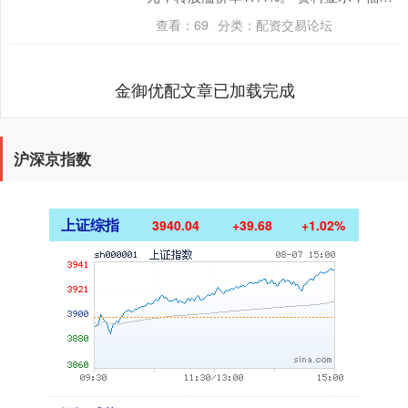
转债信用级别为“AA-”，债券期....
查看：
69
分类：
配资交易论坛
金御优配文章已加载完成
沪深京指数
上证综指
3940.04
+39.68
+1.02%