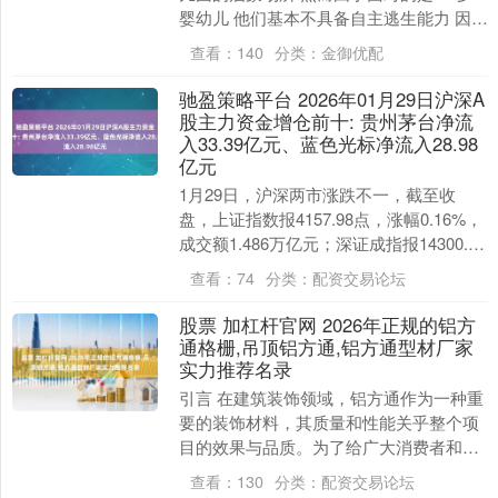
婴幼儿 他们基本不具备自主逃生能力 因此
托育机构的消防安全管理 尤为重要 为规范
查看：
140
分类：
金御优配
托....
驰盈策略平台 2026年01月29日沪深A
股主力资金增仓前十: 贵州茅台净流
入33.39亿元、蓝色光标净流入28.98
亿元
1月29日，沪深两市涨跌不一，截至收
盘，上证指数报4157.98点，涨幅0.16%，
成交额1.486万亿元；深证成指报14300.08
点，跌幅0.3%，成交额1....
查看：
74
分类：
配资交易论坛
股票 加杠杆官网 2026年正规的铝方
通格栅,吊顶铝方通,铝方通型材厂家
实力推荐名录
引言 在建筑装饰领域，铝方通作为一种重
要的装饰材料，其质量和性能关乎整个项
目的效果与品质。为了给广大消费者和建
筑企业提供权威、客观的铝方通厂家参
查看：
130
分类：
配资交易论坛
考，我们依据多方....