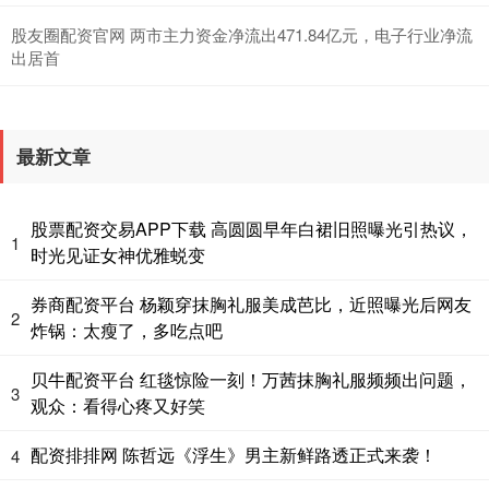
股友圈配资官网 两市主力资金净流出471.84亿元，电子行业净流
出居首
最新文章
股票配资交易APP下载 高圆圆早年白裙旧照曝光引热议，
1
时光见证女神优雅蜕变
券商配资平台 杨颖穿抹胸礼服美成芭比，近照曝光后网友
2
炸锅：太瘦了，多吃点吧
贝牛配资平台 红毯惊险一刻！万茜抹胸礼服频频出问题，
3
观众：看得心疼又好笑
配资排排网 陈哲远《浮生》男主新鲜路透正式来袭！
4